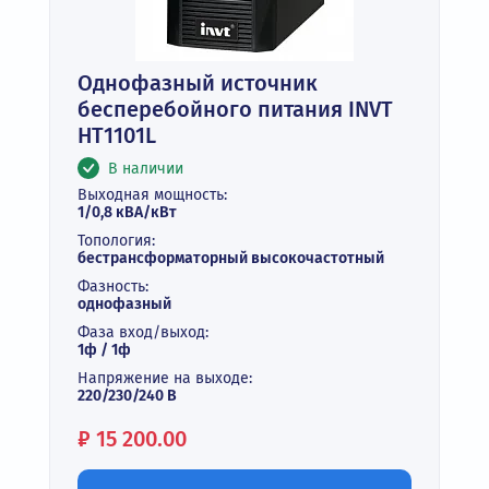
Однофазный источник
бесперебойного питания INVT
HT1101L
В наличии
Выходная мощность:
1/0,8 кВА/кВт
Топология:
бестрансформаторный высокочастотный
Фазность:
однофазный
Фаза вход/выход:
1ф / 1ф
Напряжение на выходе:
220/230/240 В
Цена:
₽
15 200.00