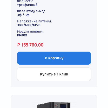
Фазность:
трехфазный
Фаза вход/выход:
3ф / 3ф
Напряжение питания:
380 /400 /415 В
Модуль питания:
PM10X
Цена:
₽
155 760.00
В корзину
Купить в 1 клик