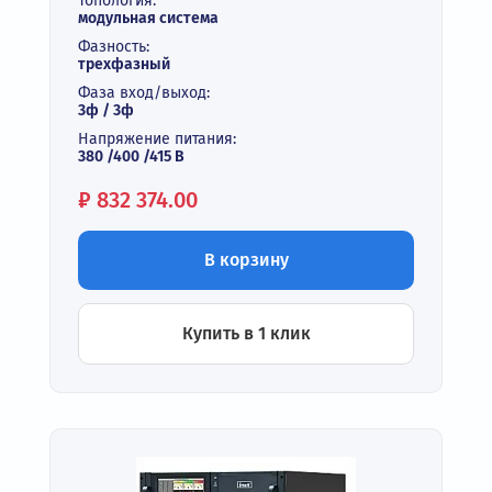
Топология:
модульная система
Фазность:
трехфазный
Фаза вход/выход:
3ф / 3ф
Напряжение питания:
380 /400 /415 В
Цена:
₽
832 374.00
В корзину
Купить в 1 клик