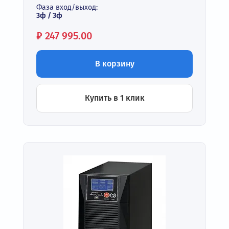
Фаза вход/выход:
3ф / 3ф
Цена:
₽
247 995.00
В корзину
Купить в 1 клик