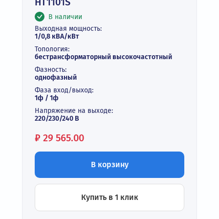
HT1101S
В наличии
Выходная мощность:
1/0,8 кВА/кВт
Топология:
бестрансформаторный высокочастотный
Фазность:
однофазный
Фаза вход/выход:
1ф / 1ф
Напряжение на выходе:
220/230/240 В
Цена:
₽
29 565.00
В корзину
Купить в 1 клик