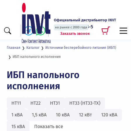
Официальный дистрибьютор INVT
+7 (495) 135-135-5
на рынке с 2000 года
Заказать звонок
Главная
Каталог
Источники бесперебойного питания (ИБП)
ИБП напольного исполнения
ИБП напольного
исполнения
HT11
HT22
HT31
HT33 (HT33-TX)
1 кВА
1,5 кВА
10 кВА
12 кВт
120 кВА
15 кВА
Показать все