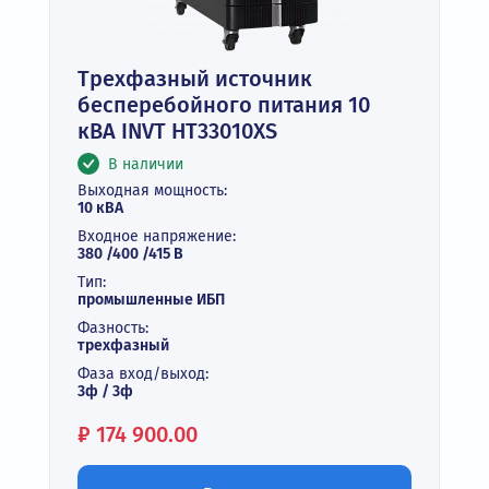
Трехфазный источник
бесперебойного питания 10
кВА INVT HT33010XS
В наличии
Выходная мощность:
10 кВА
Входное напряжение:
380 /400 /415 В
Тип:
промышленные ИБП
Фазность:
трехфазный
Фаза вход/выход:
3ф / 3ф
Цена:
₽
174 900.00