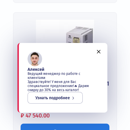
Алексей
Ведущий менеджер по работе с
клиентами
Здравствуйте! У меня для Вас
Тормозной модуль PRBU-DR0201
специальное предложение!🔥 Дарим
скидку до 30% на весь каталог!
В наличии
Узнать подробнее
Для ПЧ:
37 кВт - 55 кВт
Цена:
₽
47 540.00