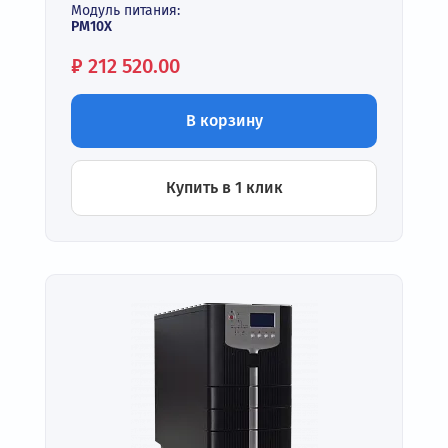
Модуль питания:
PM10X
Цена:
₽
212 520.00
В корзину
Купить в 1 клик