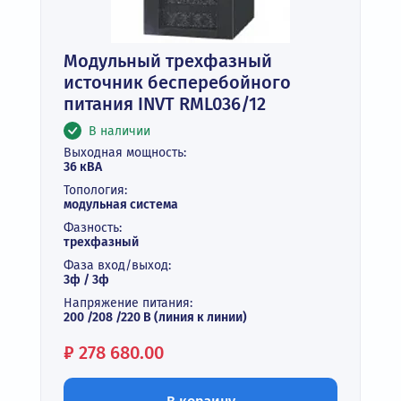
Модульный трехфазный
источник бесперебойного
питания INVT RML036/12
В наличии
Выходная мощность:
36 кВА
Топология:
модульная система
Фазность:
трехфазный
Фаза вход/выход:
3ф / 3ф
Напряжение питания:
200 /208 /220 В (линия к линии)
Цена:
₽
278 680.00