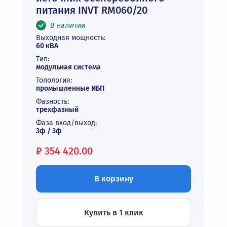
питания INVT RM060/20
В наличии
Выходная мощность:
60 кВА
Тип:
модульная система
Топология:
промышленные ИБП
Фазность:
трехфазный
Фаза вход/выход:
3ф / 3ф
Цена:
₽
354 420.00
В корзину
Купить в 1 клик