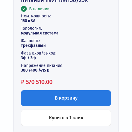
питания INVT RM150/25X
В наличии
Ном. мощность:
150 кВА
Топология:
модульная система
Фазность:
трехфазный
Фаза вход/выход:
3ф / 3ф
Напряжение питания:
380 /400 /415 В
Цена:
₽
570 510.00
В корзину
Купить в 1 клик