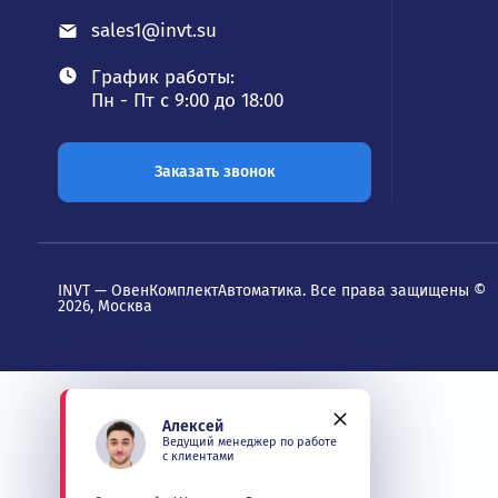
Прог
конт
Официальный дистрибьютор INVT
Сер
на рынке с 2000 года
Пане
Шка
109428, Москва, БЦ Юнион,
Рязанский пр-кт 24, корпус 2, 11
этаж, офис 1101
+7 (495) 135-135-5
sales1@invt.su
График работы:
Пн - Пт с 9:00 до 18:00
Заказать звонок