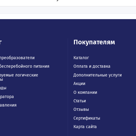
ения
В корзину
Купить в 1 клик
талог
Покупател
отные преобразователи
Каталог
чники бесперебойного питания
Оплата и доставк