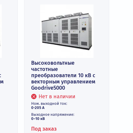
тные
Высоковольтные
частотные
ели 6 кВ с
преобразователи 10 кВ 
правлением
векторным управление
Goodrive5000
ичии
Нет в наличии
к:
Ном. выходной ток: