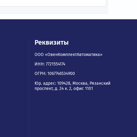
ям
Реквизиты
ООО «ОвенКомплектАвтомати
ИНН: 7721554174
а