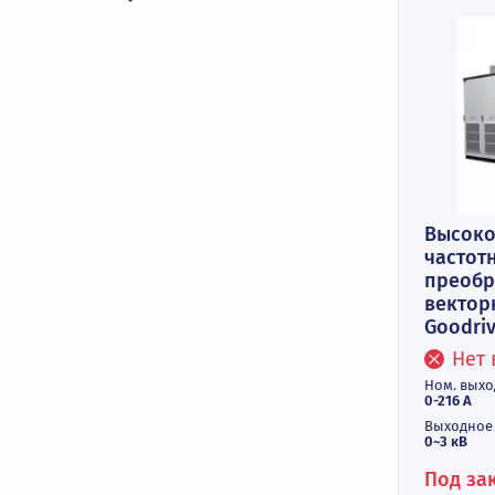
Фильтры
В
ч
пр
в
Go
Но