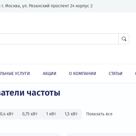
Адрес:
г. Москва, ул. Рязанский проспект 24 корпус 2
ЛНИТЕЛЬНЫЕ УСЛУГИ
АКЦИИ
О КОМПАНИИ
Высоковольтные преобразователи частоты
ли
зователи частоты
00А
0,4 кВт
0,75 кВт
1 кВт
1,5 кВт
Показать в