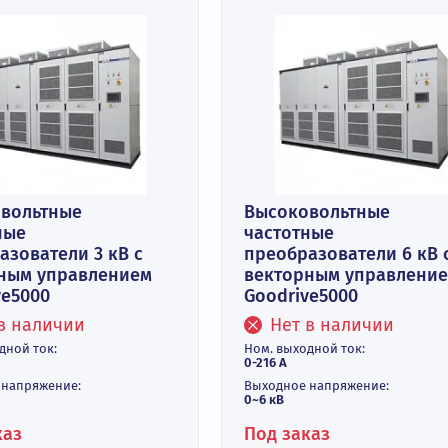
ысоковольтные
Высоковоль
астотные
частотные
еобразователи 3 кВ с
преобразоват
екторным управлением
векторным у
odrive5000
Goodrive5000
Нет в наличии
Нет в нал
м. выходной ток:
Ном. выходной то