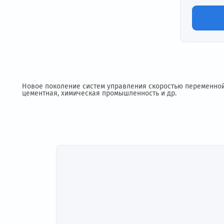
0-2
Вы
0~
По
Новое поколение систем управления скоростью пере
цементная, химическая промышленность и др.