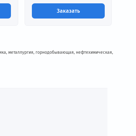
0-205 A
ение:
Выходное напряжение:
0~10 кВ
Под заказ
азать
Заказать
теплоэнергетика, металлургия, горнодобывающая, нефтехим
Ы