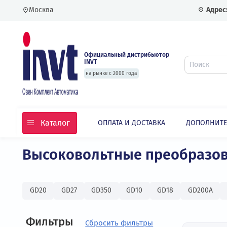
Москва
Официальный дистрибьютор
INVT
на рынке с 2000 года
Каталог
ОПЛАТА И ДОСТАВКА
ДОПО
Главная
Каталог
Частотные преобразовате
Высоковольтные преобра
GD20
GD27
GD350
GD10
GD18
GD2