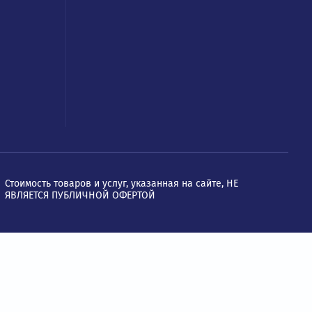
ОГРН: 1067746534900
услуги
Юр. адрес: 109428, Москва, Ря
проспект, д. 24 к. 2, офис 1101