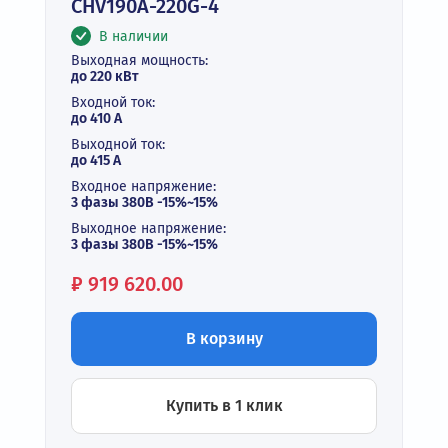
CHV190A-220G-4
В наличии
Выходная мощность:
до 220 кВт
Входной ток:
до 410 А
Выходной ток:
до 415 А
Входное напряжение:
3 фазы 380В -15%~15%
Выходное напряжение:
3 фазы 380В -15%~15%
Цена:
₽
919 620.00
В корзину
Купить в 1 клик