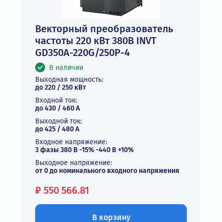
Векторный преобразователь
частоты 220 кВт 380В INVT
GD350A-220G/250P-4
В наличии
Выходная мощность:
до 220 / 250 кВт
Входной ток:
до 430 / 460 А
Выходной ток:
до 425 / 480 A
Входное напряжение:
3 фазы 380 В -15% -440 В +10%
Выходное напряжение:
от 0 до номинального входного напряжения
Цена:
₽
550 566.81
В корзину