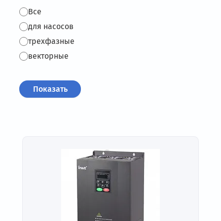
Все
для насосов
трехфазные
векторные