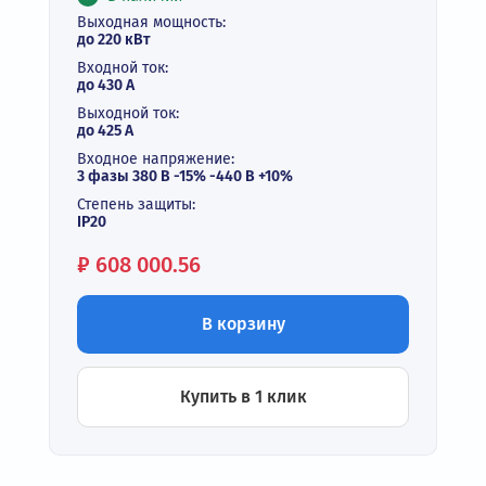
Выходная мощность:
до 220 кВт
Входной ток:
до 430 А
Выходной ток:
до 425 А
Входное напряжение:
3 фазы 380 В -15% -440 В +10%
Степень защиты:
IP20
Цена:
₽
608 000.56
В корзину
Купить в 1 клик