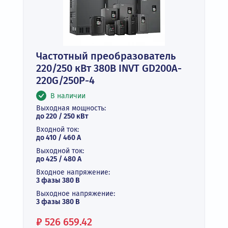
Частотный преобразователь
220/250 кВт 380В INVT GD200A-
220G/250P-4
В наличии
Выходная мощность:
до 220 / 250 кВт
Входной ток:
до 410 / 460 А
Выходной ток:
до 425 / 480 А
Входное напряжение:
3 фазы 380 В
Выходное напряжение:
3 фазы 380 В
Цена:
₽
526 659.42