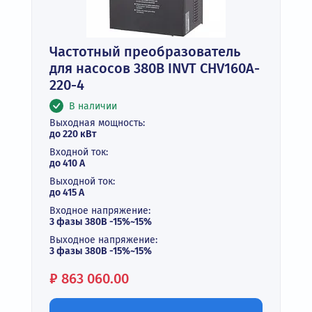
Частотный преобразователь
для насосов 380В INVT CHV160A-
220-4
В наличии
Выходная мощность:
до 220 кВт
Входной ток:
до 410 А
Выходной ток:
до 415 А
Входное напряжение:
3 фазы 380В -15%~15%
Выходное напряжение:
3 фазы 380В -15%~15%
Цена:
₽
863 060.00