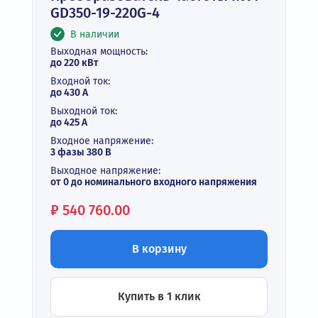
GD350-19-220G-4
В наличии
Выходная мощность:
до 220 кВт
Входной ток:
до 430 А
Выходной ток:
до 425 А
Входное напряжение:
3 фазы 380 В
Выходное напряжение:
от 0 до номинального входного напряжения
Цена:
₽
540 760.00
В корзину
Купить в 1 клик