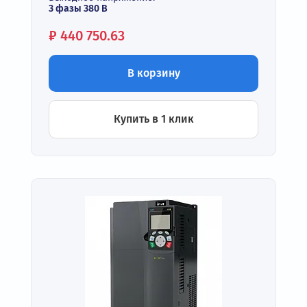
3 фазы 380 В
Цена:
₽
440 750.63
В корзину
Купить в 1 клик