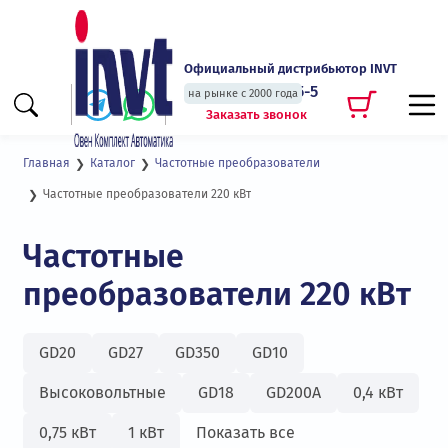
Официальный дистрибьютор INVT
+7 (495) 135-135-5
на рынке с 2000 года
Заказать звонок
Главная
Каталог
Частотные преобразователи
Частотные преобразователи 220 кВт
Частотные
преобразователи 220 кВт
GD20
GD27
GD350
GD10
Высоковольтные
GD18
GD200А
0,4 кВт
0,75 кВт
1 кВт
Показать все