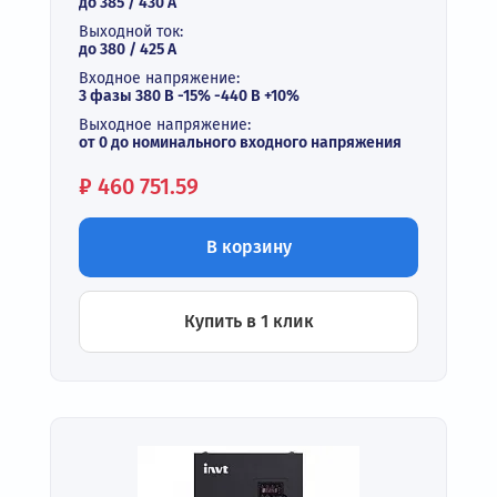
до 385 / 430 А
Выходной ток:
до 380 / 425 A
Входное напряжение:
3 фазы 380 В -15% -440 В +10%
Выходное напряжение:
от 0 до номинального входного напряжения
Цена:
₽
460 751.59
В корзину
Купить в 1 клик