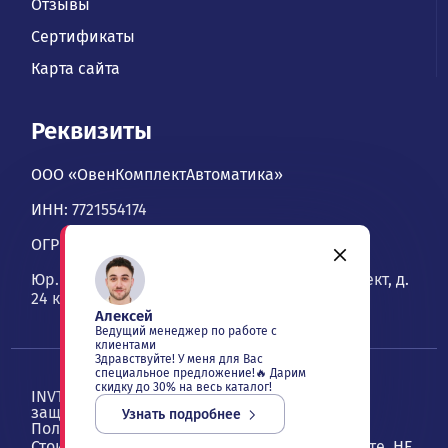
Отзывы
Сертификаты
Карта сайта
Реквизиты
ООО «ОвенКомплектАвтоматика»
ИНН: 7721554174
ОГРН: 1067746534900
Юр. адрес: 109428, Москва, Рязанский проспект, д.
24 к. 2, офис 1101
Алексей
Ведущий менеджер по работе с
клиентами
Здравствуйте! У меня для Вас
специальное предложение!🔥 Дарим
скидку до 30% на весь каталог!
INVT — ОвенКомплектАвтоматика. Все права
защищены ©
2026
, Москва
Узнать подробнее
Политика конфиденциальности
Стоимость товаров и услуг, указанная на сайте, НЕ