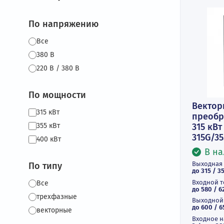
Фильтры
По напряжению
Все
380 В
220 В / 380 В
По мощности
В
315 кВт
п
31
355 кВт
31
400 кВт
Вы
По типу
до 