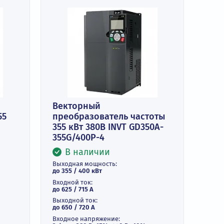
Векторный
ель 315/355
преобразователь часто
T GD200A-
355 кВт 380В INVT GD350
355G/400P-4
В наличии
и
Выходная мощность:
ть:
до 355 / 400 кВт