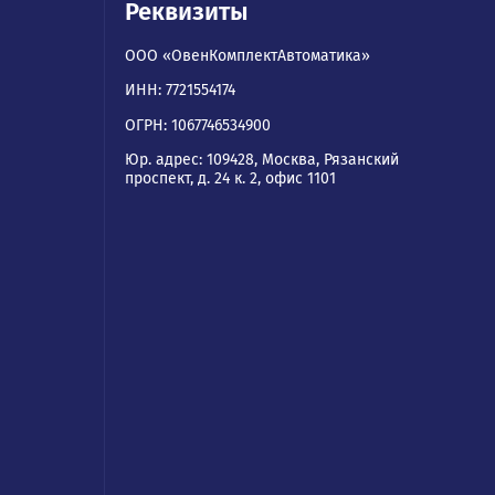
ям
Реквизиты
ООО «ОвенКомплектАвтомати
ИНН: 7721554174
а
ОГРН: 1067746534900
услуги