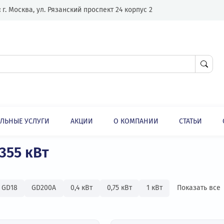
Адрес:
г. Москва, ул. Рязанский проспект 24 корпус 2
ЛНИТЕЛЬНЫЕ УСЛУГИ
АКЦИИ
О КОМПАНИИ
Частотные преобразователи 355 кВт
ли
ли 355 кВт
ные
GD18
GD200А
0,4 кВт
0,75 кВт
1 кВт