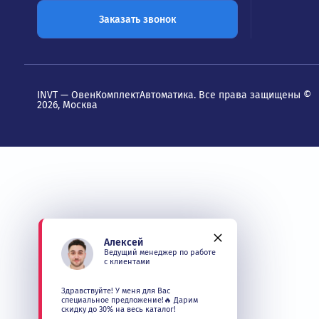
Официальный дистрибьютор INVT
Сер
на рынке с 2000 года
Пане
Шка
109428, Москва, БЦ Юнион,
Рязанский пр-кт 24, корпус 2, 11
этаж, офис 1101
+7 (495) 135-135-5
sales1@invt.su
График работы:
Пн - Пт с 9:00 до 18:00
Заказать звонок