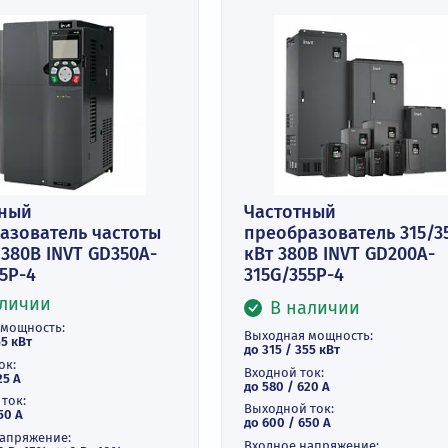
екторный
Частотный
реобразователь частоты
преобразоват
5 кВт 380В INVT GD350A-
кВт 380В INV
5G/355P-4
315G/355P-4
В наличии
В наличи
ходная мощность:
Выходная мощнос
315 / 355 кВт
до 315 / 355 кВт