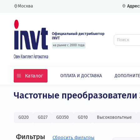
Москва
Официальный дистрибьютор
INVT
на рынке с 2000 года
Каталог
ОПЛАТА И ДОСТАВКА
ДОПО
Главная
Каталог
Частотные преобразовате
Частотные преобразовате
GD20
GD27
GD350
GD10
Высоковольт