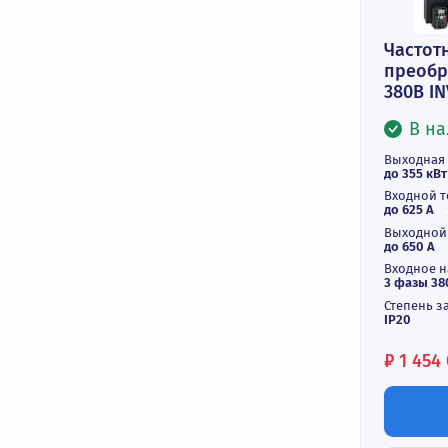
Ч
пр
38
Вы
до 
Вх
до 
Вы
до 