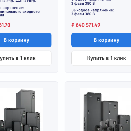
одной ток:
Входной ток:
580 / 625 А
до 580 / 620 А
ходной ток:
Выходной ток:
600 / 650 A
до 600 / 650 А
одное напряжение:
Входное напряжен
азы 380 В -15% -440 В +10%
3 фазы 380 В
ходное напряжение:
Выходное напряж
 0 до номинального входного
3 фазы 380 В
пряжения
на:
Цена:
669 661.70
₽
640 571.49
В корзину
В к
Купить в 1 клик
Купить