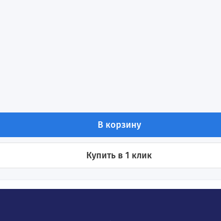
стоты 2,2 кВт 380В INVT GD350A-2R2G/003P-4
ения