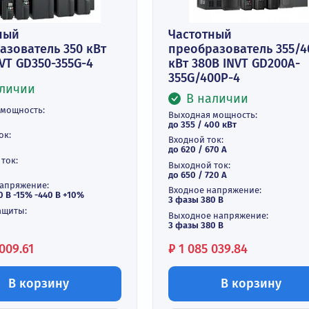
астотный
Частотный
еобразователь 350 кВт
преобразова
0В INVT GD350-355G-4
кВт 380В INV
355G/400P-4
В наличии
В наличи
ходная мощность:
Выходная мощнос
355 кВт
до 355 / 400 кВт
одной ток:
Входной ток:
625 А
до 620 / 670 А
ходной ток:
Выходной ток:
650 А
до 650 / 720 А