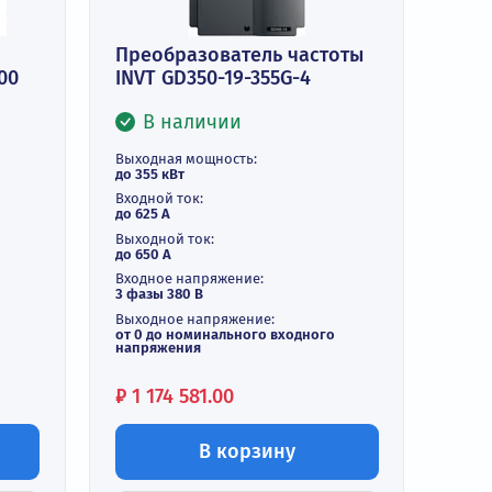
Преобразователь часто
тель 355/400
INVT GD350-19-355G-4
T GD200A-
В наличии
и
Выходная мощность:
до 355 кВт
ть:
Входной ток:
до 625 А
Выходной ток:
до 650 А
Входное напряжение:
3 фазы 380 В