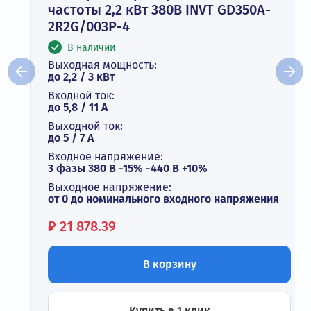
частоты 2,2 кВт 380В INVT GD350A-
2R2G/003P-4
В наличии
Выходная мощность:
до 2,2 / 3 кВт
Входной ток:
до 5,8 / 11 А
Выходной ток:
до 5 / 7 A
Входное напряжение:
3 фазы 380 В -15% -440 В +10%
Выходное напряжение:
от 0 до номинального входного напряжения
Цена:
₽
21 878.39
В корзину
Купить в 1 клик