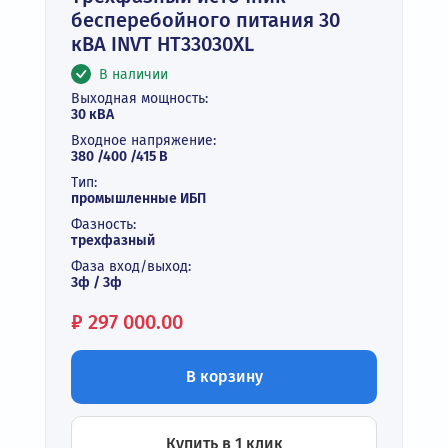
бесперебойного питания 30
кВА INVT HT33030XL
В наличии
Выходная мощность:
30 кВА
Входное напряжение:
380 /400 /415 В
Тип:
промышленные ИБП
Фазность:
трехфазный
Фаза вход/выход:
3ф / 3ф
Цена:
₽
297 000.00
В корзину
Купить в 1 клик