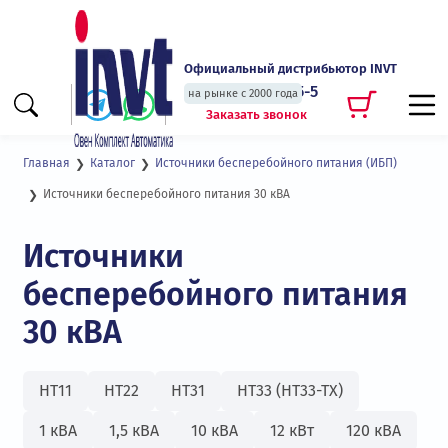
Официальный дистрибьютор INVT
+7 (495) 135-135-5
на рынке с 2000 года
Заказать звонок
Главная
Каталог
Источники бесперебойного питания (ИБП)
Источники бесперебойного питания 30 кВА
Источники
бесперебойного питания
30 кВА
HT11
HT22
HT31
HT33 (HT33-TX)
1 кВА
1,5 кВА
10 кВА
12 кВт
120 кВА