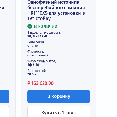
 источник
Однофазный источник
ого питания
бесперебойного питан
HR1110XS для установки
19" стойку
и
В наличии
ть:
Выходная мощность:
10/8 кВА/кВт
орный
Топология:
online
Фазность:
однофазный
Фаза вход/выход:
1ф / 1ф
ходе: