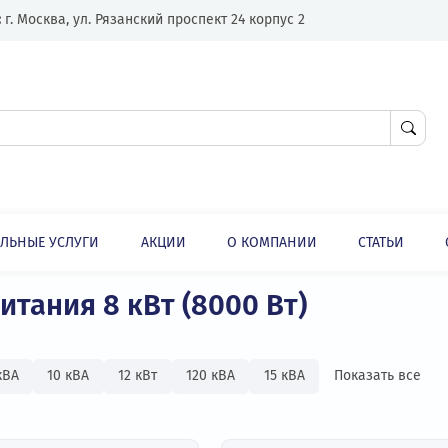
Адрес:
г. Москва, ул. Рязанский проспект 24 корпус 2
ЛНИТЕЛЬНЫЕ УСЛУГИ
АКЦИИ
О КОМПАНИИ
Источники бесперебойного питания 8 кВт (8000 Вт)
Источники бесперебойного питания (ИБП)
 питания 8 кВт (8000 Вт)
1,5 кВА
10 кВА
12 кВт
120 кВА
15 кВА
Пок