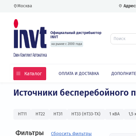
Москва
Официальный дистрибьютор
INVT
на рынке с 2000 года
Каталог
ОПЛАТА И ДОСТАВКА
ДОПО
Главная
Каталог
Источники бесперебойного
HT11
HT22
HT31
HT33 (HT33-TX)
1 кВА