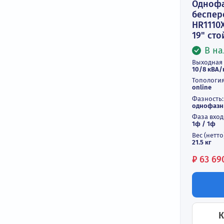
О
б
HR
19
Вы
10
То
on
Фа
од
Фа
1ф