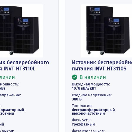
сточник бесперебойного
Источник бе
тания INVT HT3110L
питания INVT
В наличии
В наличи
ходная мощность:
Выходная мощнос
/8 кВА/кВт
10/8 кВА/кВт
одное напряжение:
Входное напряжен
0 В
380 В