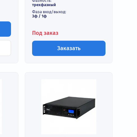
Входное напряжение:
орный
208 В
Топология:
бестрансформаторный
высокочастотный
Фазность:
трехфазный
Фаза вход/выход:
3ф / 1ф
орзину
Под заказ
 в 1 клик
Заказать