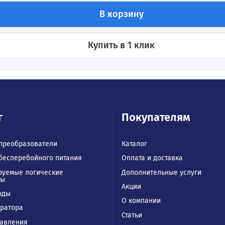
стоты 2,2 кВт 380В INVT GD350A-2R2G/003P-4
ения
В корзину