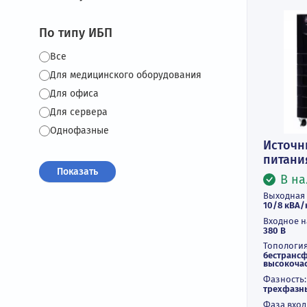
Фильтры
По типу ИБП
Все
Для медицинского оборудования
Для офиса
Для сервера
Однофазные
И
пи
Вы
10
Вх
38