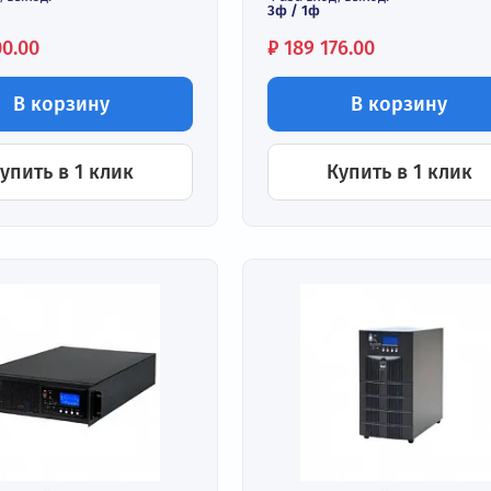
пология:
Топология:
странсформаторный
бестрансформат
сокочастотный
высокочастотный
зность:
Фазность:
ехфазный
трехфазный
за вход/выход:
Фаза вход/выход:
 / 1ф
3ф / 1ф
на:
Цена:
102 300.00
₽
189 176.00
В корзину
В к
Купить в 1 клик
Купить