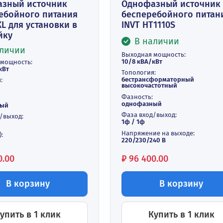
днофазный источник
Однофазный
есперебойного питания
бесперебойн
1110XL для установки в
INVT HT1110S
" стойку
В наличи
В наличии
Выходная мощнос
10/8 кВА/кВт
ходная мощность:
/8 кВА/кВт
Топология:
бестрансформат
пология:
высокочастотный
line
Фазность:
зность:
однофазный
нофазный
Фаза вход/выход:
за вход/выход:
1ф / 1ф
 / 1ф
Напряжение на вы