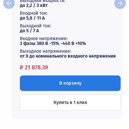
Выходная мощность:
до 2,2 / 3 кВт
Входной ток:
до 5,8 / 11 А
Выходной ток:
до 5 / 7 A
Входное напряжение:
3 фазы 380 В -15% -440 В +10%
Выходное напряжение:
от 0 до номинального входного напряжения
Цена:
₽
21 878.39
В корзину
Купить в 1 клик