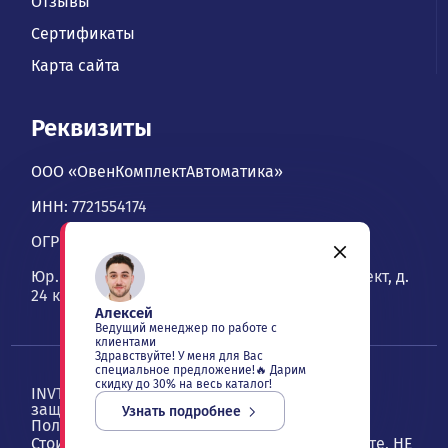
Отзывы
Сертификаты
Карта сайта
Реквизиты
ООО «ОвенКомплектАвтоматика»
ИНН: 7721554174
ОГРН: 1067746534900
Юр. адрес: 109428, Москва, Рязанский проспект, д.
24 к. 2, офис 1101
Алексей
Ведущий менеджер по работе с
клиентами
Здравствуйте! У меня для Вас
специальное предложение!🔥 Дарим
скидку до 30% на весь каталог!
INVT — ОвенКомплектАвтоматика. Все права
защищены ©
2026
, Москва
Узнать подробнее
Политика конфиденциальности
Стоимость товаров и услуг, указанная на сайте, НЕ