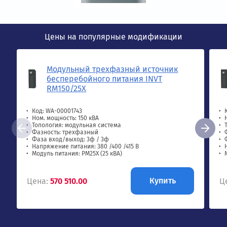
Цены на популярные модификации
Модульный трехфазный источник
бесперебойного питания INVT
RM150/25X
Код: WA-00001743
Ном. мощность: 150 кВА
Топология: модульная система
Фазность: трехфазный
Фаза вход/выход: 3ф / 3ф
Напряжение питания: 380 /400 /415 В
Модуль питания: PM25X (25 кВА)
Купить
Цена:
570 510.00
Ц