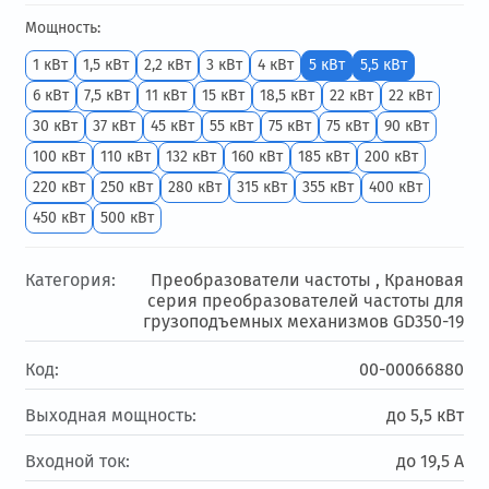
Мощность:
1 кВт
1,5 кВт
2,2 кВт
3 кВт
4 кВт
5 кВт
5,5 кВт
6 кВт
7,5 кВт
11 кВт
15 кВт
18,5 кВт
22 кВт
22 кВт
30 кВт
37 кВт
45 кВт
55 кВт
75 кВт
75 кВт
90 кВт
100 кВт
110 кВт
132 кВт
160 кВт
185 кВт
200 кВт
220 кВт
250 кВт
280 кВт
315 кВт
355 кВт
400 кВт
450 кВт
500 кВт
Категория:
Преобразователи частоты ,
Крановая
серия преобразователей частоты для
грузоподъемных механизмов GD350-19
Код:
00-00066880
Выходная мощность:
до 5,5 кВт
Входной ток:
до 19,5 А