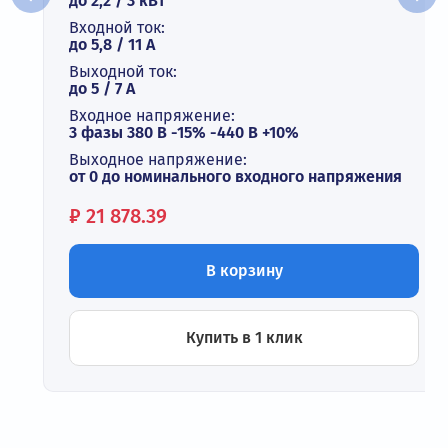
до 2,2 / 3 кВт
Входной ток:
до 5,8 / 11 А
Выходной ток:
до 5 / 7 A
Входное напряжение:
3 фазы 380 В -15% -440 В +10%
Выходное напряжение:
от 0 до номинального входного напряжения
Цена:
₽
21 878.39
В корзину
Купить в 1 клик