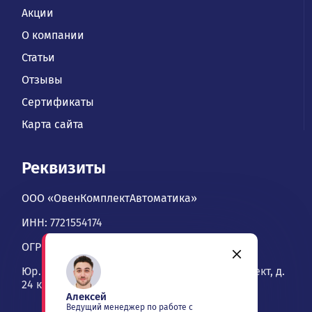
Акции
О компании
Статьи
Отзывы
Сертификаты
Карта сайта
Реквизиты
ООО «ОвенКомплектАвтоматика»
ИНН: 7721554174
ОГРН: 1067746534900
Юр. адрес: 109428, Москва, Рязанский проспект, д.
24 к. 2, офис 1101
Алексей
Ведущий менеджер по работе с