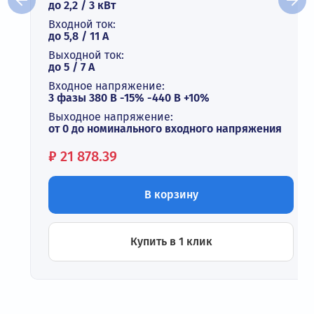
до 2,2 / 3 кВт
Входной ток:
до 5,8 / 11 А
Выходной ток:
до 5 / 7 A
Входное напряжение:
3 фазы 380 В -15% -440 В +10%
Выходное напряжение:
от 0 до номинального входного напряжения
Цена:
₽
21 878.39
В корзину
Купить в 1 клик