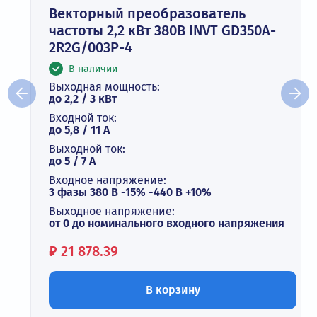
Векторный преобразователь
частоты 2,2 кВт 380В INVT GD350A-
2R2G/003P-4
В наличии
Выходная мощность:
до 2,2 / 3 кВт
Входной ток:
до 5,8 / 11 А
Выходной ток:
до 5 / 7 A
Входное напряжение:
3 фазы 380 В -15% -440 В +10%
Выходное напряжение:
от 0 до номинального входного напряжения
Цена:
₽
21 878.39
В корзину