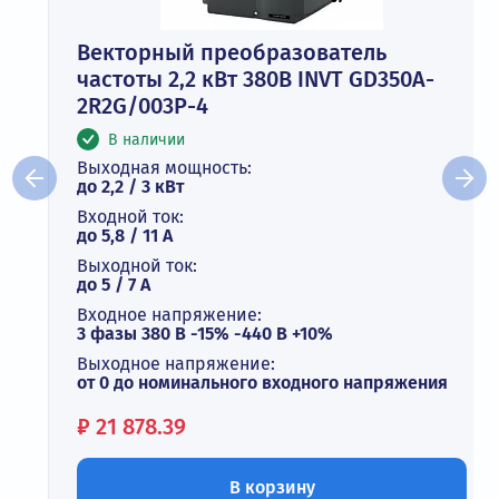
Векторный преобразователь
частоты 2,2 кВт 380В INVT GD350A-
2R2G/003P-4
В наличии
Выходная мощность:
до 2,2 / 3 кВт
Входной ток:
до 5,8 / 11 А
Выходной ток:
до 5 / 7 A
Входное напряжение:
3 фазы 380 В -15% -440 В +10%
Выходное напряжение:
от 0 до номинального входного напряжения
Цена:
₽
21 878.39
В корзину