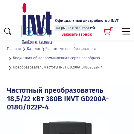
Официальный дистрибьютор INVT
+7 (495) 135-135-5
на рынке с 2000 года
Заказать звонок
Главная
Каталог
Частотные преобразователи
Бюджетная общепромышленная серия преобразователей частоты GD200А
Преобразователь частоты INVT GD200A-018G/022P-4
Частотный преобразователь
18,5/22 кВт 380В INVT GD200A-
018G/022P-4