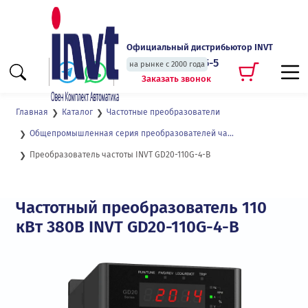
Официальный дистрибьютор INVT
+7 (495) 135-135-5
на рынке с 2000 года
Заказать звонок
Главная
Каталог
Частотные преобразователи
Общепромышленная серия преобразователей частоты с векторным управлением для двигателей до 2,2 кВт GD20
Преобразователь частоты INVT GD20-110G-4-B
Частотный преобразователь 110
кВт 380В INVT GD20-110G-4-B