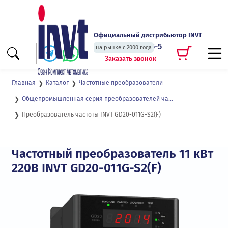
Официальный дистрибьютор INVT
+7 (495) 135-135-5
на рынке с 2000 года
Заказать звонок
Главная
Каталог
Частотные преобразователи
Общепромышленная серия преобразователей частоты с векторным управлением для двигателей до 2,2 кВт GD20
Преобразователь частоты INVT GD20-011G-S2(F)
Частотный преобразователь 11 кВт
220В INVT GD20-011G-S2(F)