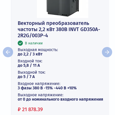
Векторный преобразователь
частоты 2,2 кВт 380В INVT GD350A-
2R2G/003P-4
В наличии
Выходная мощность:
до 2,2 / 3 кВт
Входной ток:
до 5,8 / 11 А
Выходной ток:
до 5 / 7 A
Входное напряжение:
3 фазы 380 В -15% -440 В +10%
Выходное напряжение:
от 0 до номинального входного напряжения
Цена:
₽
21 878.39