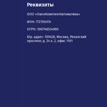
ям
Реквизиты
ООО «ОвенКомплектАвтомати