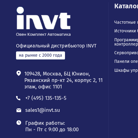
Ка
Част