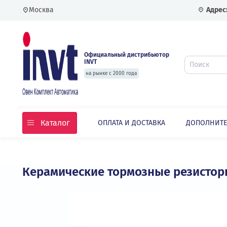
Москва
Официальный дистрибьютор
INVT
на рынке с 2000 года
Каталог
ОПЛАТА И ДОСТАВКА
ДОПО
Главная
Каталог
Частотные преобразовате
Керамические тормозные резис