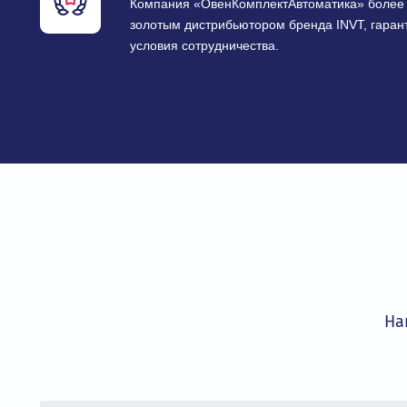
для любых промышленных задач.
Гарантия качества и сертиф
Все оборудование сертифицировано и 
технических регламентов, что обеспеч
эксплуатации.
Авторизованный золотой дис
Компания «ОвенКомплектАвтоматика» 
золотым дистрибьютором бренда INVT,
условия сотрудничества.