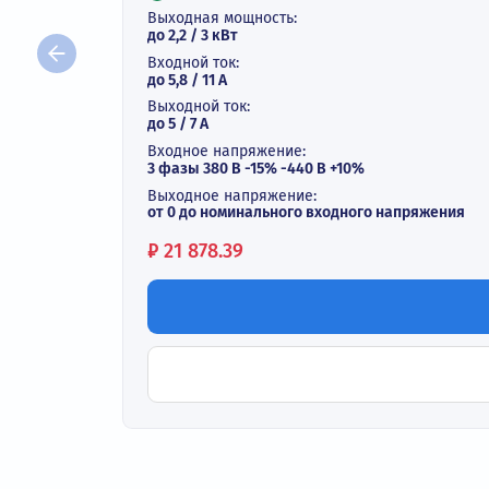
Векторный преобразователь ча
В наличии
Выходная мощность:
до 2,2 / 3 кВт
Входной ток:
до 5,8 / 11 А
Выходной ток:
до 5 / 7 A
Входное напряжение:
3 фазы 380 В -15% -440 В +10%
Выходное напряжение:
от 0 до номинального входного напряж
Цена:
₽
21 878.39