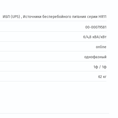
Купить в 1 клик
В корзину
овар
ИБП (UPS) ,
Источники бесперебойного питан
ь: