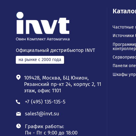
Ка
Част