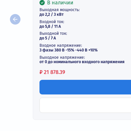
Векторный преобразователь ча
В наличии
Выходная мощность:
до 2,2 / 3 кВт
Входной ток:
до 5,8 / 11 А
Выходной ток:
до 5 / 7 A
Входное напряжение:
3 фазы 380 В -15% -440 В +10%
Выходное напряжение:
от 0 до номинального входного напряж
Цена:
₽
21 878.39