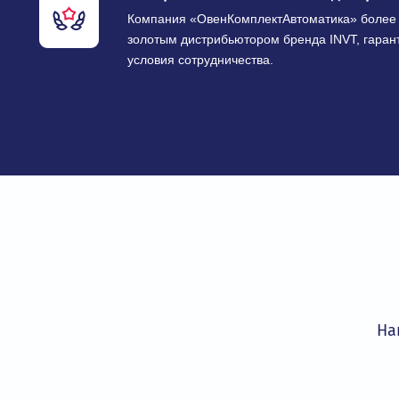
рабочими напряжениями от 220 В до 10
для любых промышленных задач.
Гарантия качества и сертиф
Все оборудование сертифицировано и 
технических регламентов, что обеспеч
эксплуатации.
Авторизованный золотой дис
Компания «ОвенКомплектАвтоматика» 
золотым дистрибьютором бренда INVT,
условия сотрудничества.