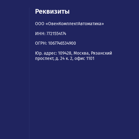
ям
Реквизиты
ООО «ОвенКомплектАвтомати