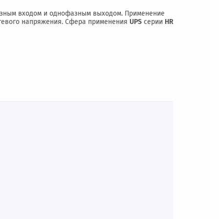
нием, с однофазным входом и однофазным выходом. Примен
недостатков сетевого напряжения. Сфера применения
UPS
се
ние и прочее
Ы