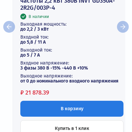
частоты 2,2 кВт 380В INVT GD350A-
2R2G/003P-4
В наличии
Выходная мощность:
до 2,2 / 3 кВт
Входной ток:
до 5,8 / 11 А
Выходной ток:
до 5 / 7 A
Входное напряжение:
3 фазы 380 В -15% -440 В +10%
Выходное напряжение:
от 0 до номинального входного напряжения
Цена:
₽
21 878.39
В корзину
Купить в 1 клик