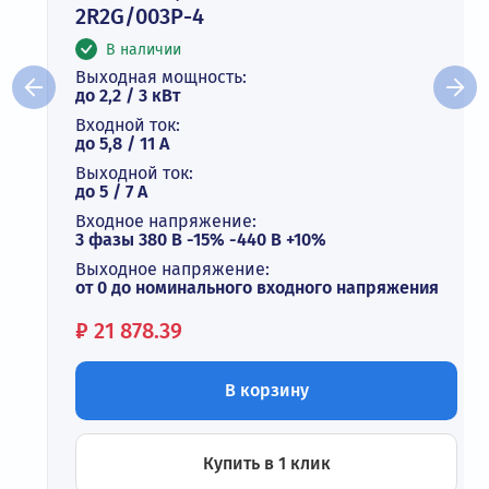
2R2G/003P-4
В наличии
Выходная мощность:
до 2,2 / 3 кВт
Входной ток:
до 5,8 / 11 А
Выходной ток:
до 5 / 7 A
Входное напряжение:
3 фазы 380 В -15% -440 В +10%
Выходное напряжение:
от 0 до номинального входного напряжения
Цена:
₽
21 878.39
В корзину
Купить в 1 клик