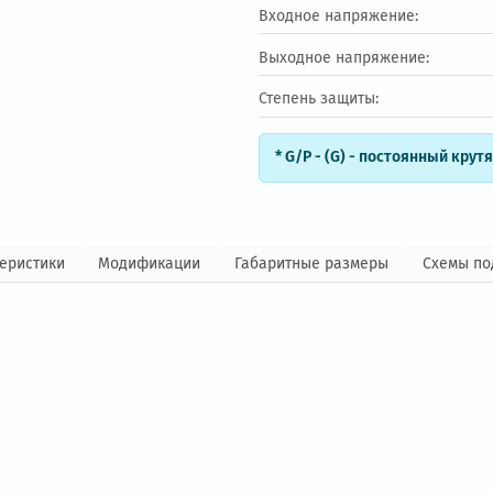
Входной ток:
Выходной ток:
Входное напряжен
Выходное напряж
Степень защиты:
* G/P - (G) - п
 характеристики
Модификации
Габаритные размеры