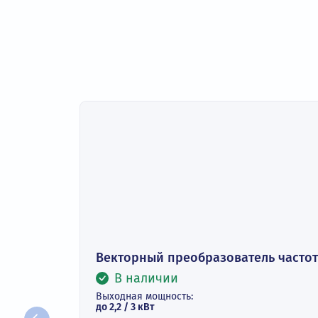
Высокая точность.
Полный функционал.
Пожарный режим.
Гибкость разработки.
Функция STO (SIL2).
Дополнительная беспроводная связь (Bluetooth/W