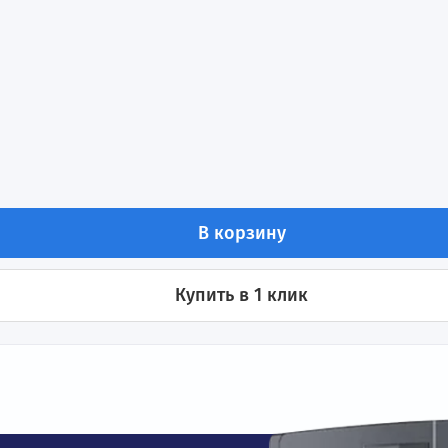
стоты 2,2 кВт 380В INVT GD350A-2R2G/003P-4
ения