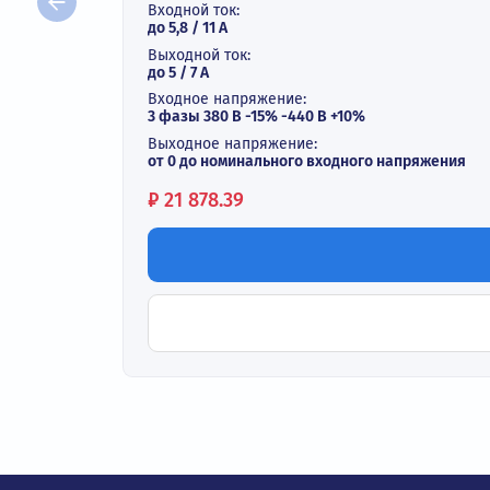
Векторный преобразователь ча
В наличии
Выходная мощность:
до 2,2 / 3 кВт
Входной ток:
до 5,8 / 11 А
Выходной ток:
до 5 / 7 A
Входное напряжение:
3 фазы 380 В -15% -440 В +10%
Выходное напряжение:
от 0 до номинального входного напряж
Цена:
₽
21 878.39