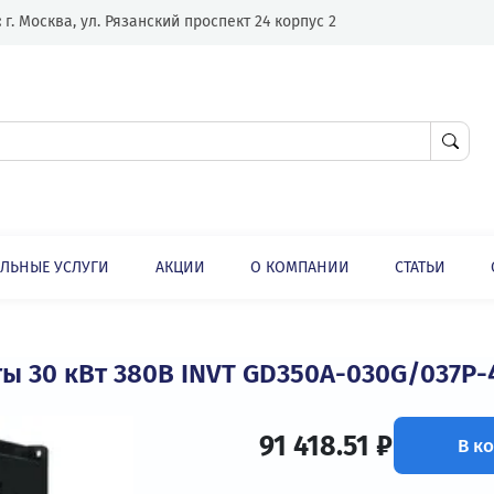
Адрес:
г. Москва, ул. Рязанский проспект 24 корпус 2
ЛНИТЕЛЬНЫЕ УСЛУГИ
АКЦИИ
О КОМПАНИИ
ли
Серия высокопроизводительных и многофункциональных векторных преобразователей частоты GD350A
стоты 30 кВт 380В INVT GD350A-030