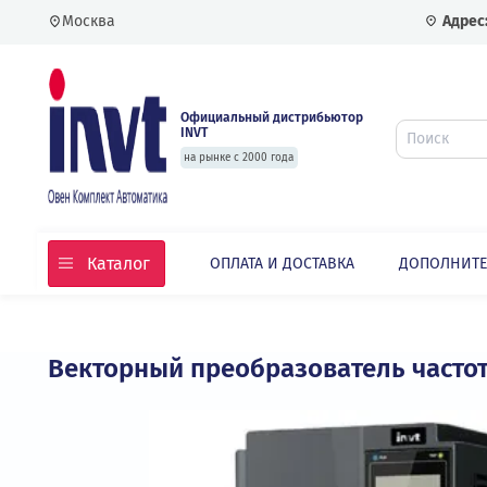
Москва
Официальный дистрибьютор
INVT
на рынке с 2000 года
Каталог
ОПЛАТА И ДОСТАВКА
ДОПО
Главная
Каталог
Частотные преобразовате
Векторный преобразователь ча