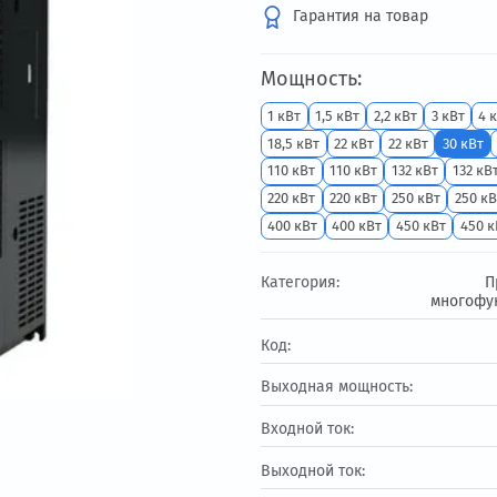
91 418.51 ₽
Гарантия на т
Мощность:
1 кВт
1,5 кВт
2,2
18,5 кВт
22 кВт
2
110 кВт
110 кВт
220 кВт
220 кВт
400 кВт
400 кВт
Категория:
Код:
Выходная мощност