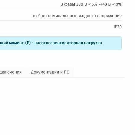
ие:
3 фазы 380 В -15
ение:
от 0 до номинального входно
остоянный крутящий момент, (Р) - насосно-вентиляторная нагр
Схемы подключения
Документации и ПО