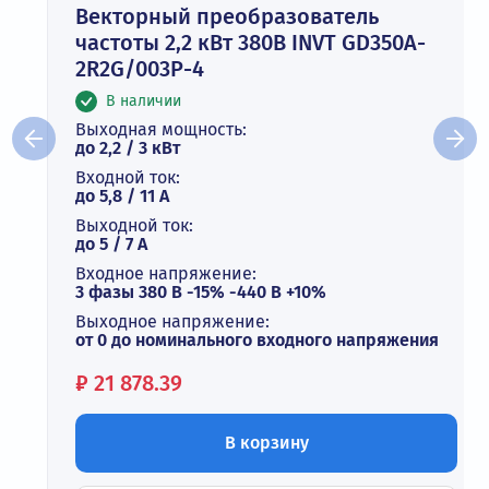
Векторный преобразователь
частоты 2,2 кВт 380В INVT GD350A-
2R2G/003P-4
В наличии
Выходная мощность:
до 2,2 / 3 кВт
Входной ток:
до 5,8 / 11 А
Выходной ток:
до 5 / 7 A
Входное напряжение:
3 фазы 380 В -15% -440 В +10%
Выходное напряжение:
от 0 до номинального входного напряжения
Цена:
₽
21 878.39
В корзину