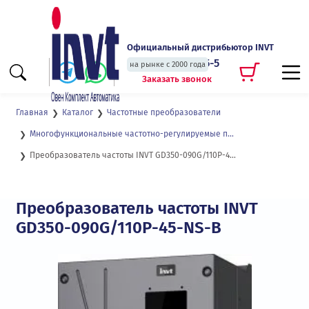
Официальный дистрибьютор INVT
+7 (495) 135-135-5
на рынке с 2000 года
Заказать звонок
Главная
Каталог
Частотные преобразователи
Многофункциональные частотно-регулируемые приводы с высокой степенью защиты GD350-IP55
Преобразователь частоты INVT GD350-090G/110P-45-NS-B
Преобразователь частоты INVT
GD350-090G/110P-45-NS-B