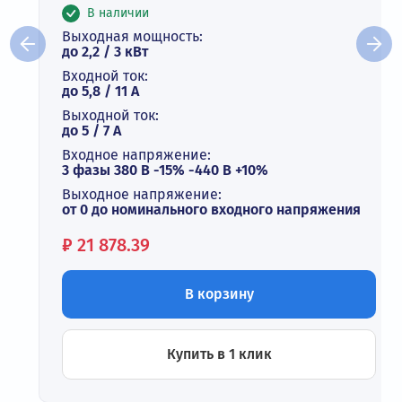
В наличии
Выходная мощность:
до 2,2 / 3 кВт
Входной ток:
до 5,8 / 11 А
Выходной ток:
до 5 / 7 A
Входное напряжение:
3 фазы 380 В -15% -440 В +10%
Выходное напряжение:
от 0 до номинального входного напряжения
Цена:
₽
21 878.39
В корзину
Купить в 1 клик