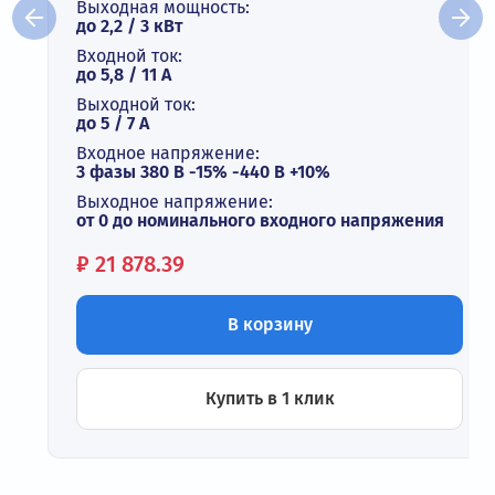
Выходная мощность:
до 2,2 / 3 кВт
Входной ток:
до 5,8 / 11 А
Выходной ток:
до 5 / 7 A
Входное напряжение:
3 фазы 380 В -15% -440 В +10%
Выходное напряжение:
от 0 до номинального входного напряжения
Цена:
₽
21 878.39
В корзину
Купить в 1 клик