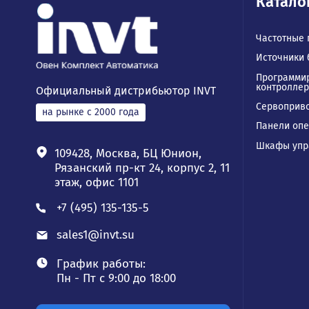
Ка
Част
Исто