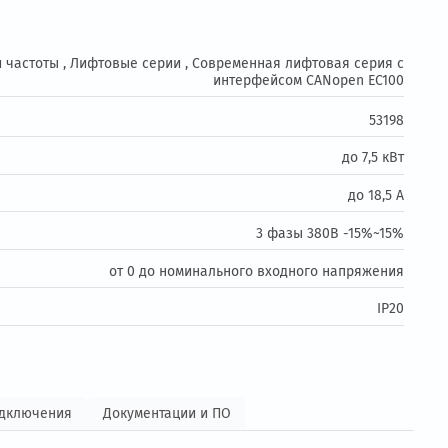
Купить в 1 клик
В корзину
овар
образователи частоты ,
Лифтовые серии ,
Современная лифт
интерфейсом C
ь:
ие:
3 фазы 
ение:
от 0 до номинального входно