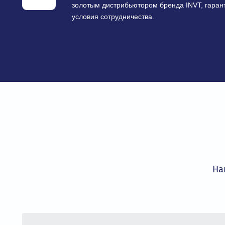
Гарантия качества и сертиф
Все оборудование сертифицировано и 
технических регламентов, что обеспеч
эксплуатации.
Авторизованный золотой дис
Компания «ОвенКомплектАвтоматика» 
золотым дистрибьютором бренда INVT,
условия сотрудничества.