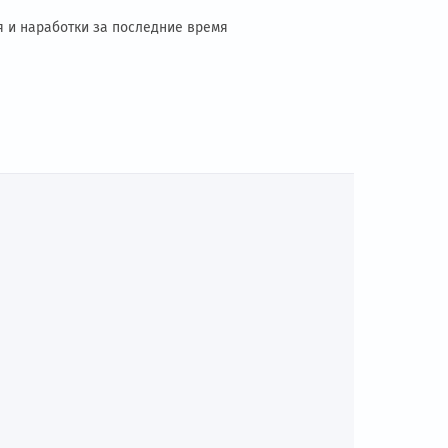
Схемы подключения
Документации и ПО
рные решения и наработки за последние время
Ы