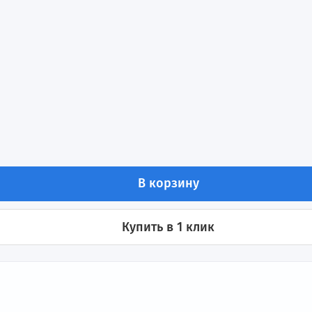
стоты 2,2 кВт 380В INVT GD350A-2R2G/003P-4
ения
В корзину