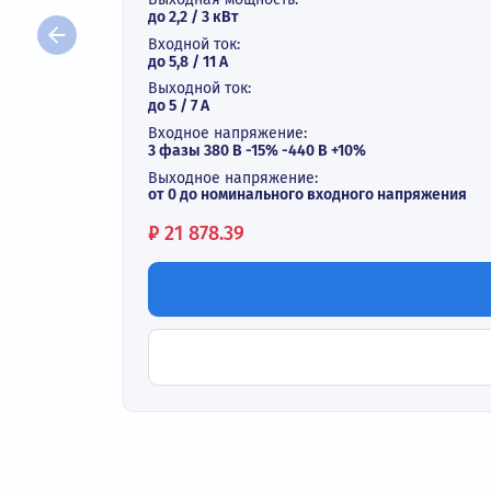
Векторный преобразователь ча
В наличии
Выходная мощность:
до 2,2 / 3 кВт
Входной ток:
до 5,8 / 11 А
Выходной ток:
до 5 / 7 A
Входное напряжение:
3 фазы 380 В -15% -440 В +10%
Выходное напряжение:
от 0 до номинального входного напряж
Цена:
₽
21 878.39