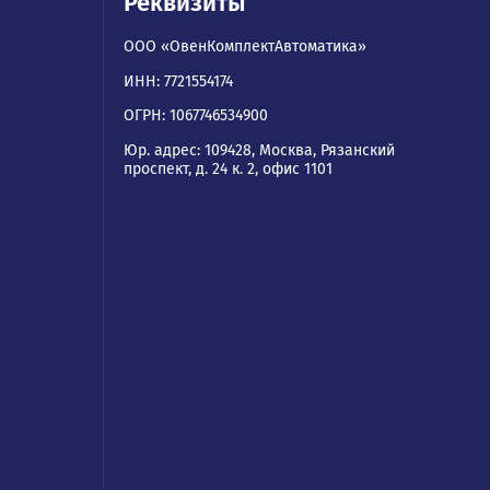
ям
Реквизиты
ООО «ОвенКомплектАвтомати
ИНН: 7721554174
а