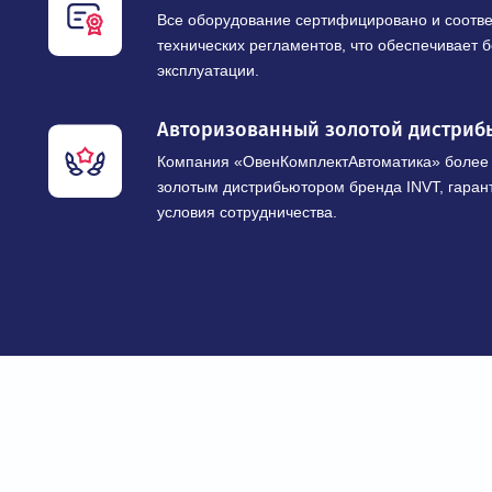
НАШИ ПРЕИМУ
Широкий ассортимент промы
Предлагаем модельные ряды частотны
рабочими напряжениями от 220 В до 10
для любых промышленных задач.
Гарантия качества и сертиф
Все оборудование сертифицировано и 
технических регламентов, что обеспеч
эксплуатации.
Авторизованный золотой дис
Компания «ОвенКомплектАвтоматика» 
золотым дистрибьютором бренда INVT,