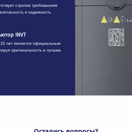
ЩЕСТВА
шленного оборудования
х преобразователей и приводов с
 кВ и мощностью от 0,4 до 7100 кВт
икация
соответствует строгим требованиям
ивает безопасность и надежность
трибьютор INVT
более 15 лет является официальным
 гарантируя оригинальность и лучшие