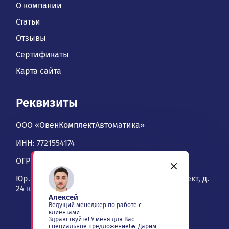
О компании
Статьи
Отзывы
Сертификаты
Карта сайта
Реквизиты
ООО «ОвенКомплектАвтоматика»
ИНН: 7721554174
ОГРН: 1067746534900
Юр. адрес: 109428, Москва, Рязанский проспект, д.
24 к. 2, офис 1101
Алексей
Ведущий менеджер по работе с
клиентами
Здравствуйте! У меня для Вас
специальное предложение!🔥 Дарим