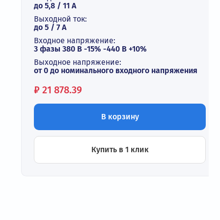
до 5,8 / 11 А
Выходной ток:
до 5 / 7 A
Входное напряжение:
3 фазы 380 В -15% -440 В +10%
Выходное напряжение:
от 0 до номинального входного напряжения
Цена:
₽
21 878.39
В корзину
Купить в 1 клик