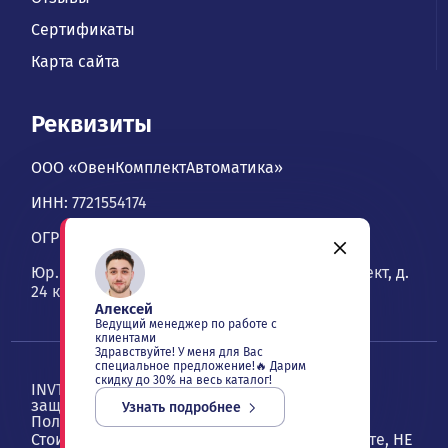
Сертификаты
Карта сайта
Реквизиты
ООО «ОвенКомплектАвтоматика»
ИНН: 7721554174
ОГРН: 1067746534900
Юр. адрес: 109428, Москва, Рязанский проспект, д.
24 к. 2, офис 1101
Алексей
Ведущий менеджер по работе с
клиентами
Здравствуйте! У меня для Вас
специальное предложение!🔥 Дарим
скидку до 30% на весь каталог!
INVT — ОвенКомплектАвтоматика. Все права
защищены ©
2026
, Москва
Узнать подробнее
Политика конфиденциальности
Стоимость товаров и услуг, указанная на сайте, НЕ