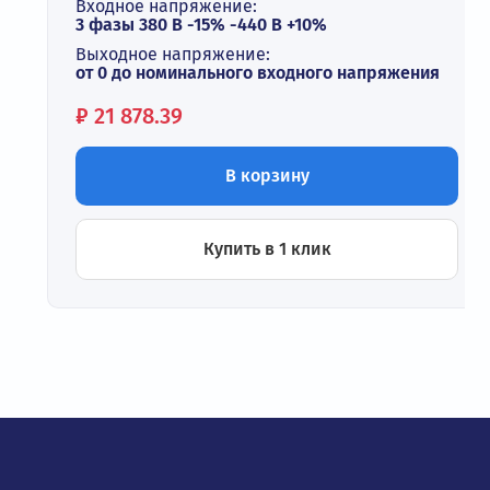
Входное напряжение:
3 фазы 380 В -15% -440 В +10%
Выходное напряжение:
от 0 до номинального входного напряжения
Цена:
₽
21 878.39
В корзину
Купить в 1 клик