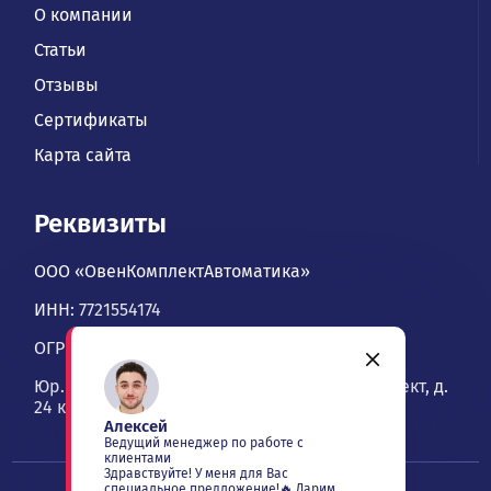
О компании
Статьи
Отзывы
Сертификаты
Карта сайта
Реквизиты
ООО «ОвенКомплектАвтоматика»
ИНН: 7721554174
ОГРН: 1067746534900
Юр. адрес: 109428, Москва, Рязанский проспект, д.
24 к. 2, офис 1101
Алексей
Ведущий менеджер по работе с
клиентами
Здравствуйте! У меня для Вас
специальное предложение!🔥 Дарим