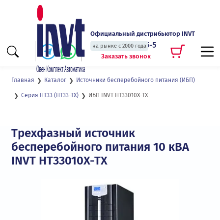
Официальный дистрибьютор INVT
+7 (495) 135-135-5
на рынке с 2000 года
Заказать звонок
Главная
Каталог
Источники бесперебойного питания (ИБП)
ИБП INVT HT33010X-TX
Серия HT33 (HT33-TX)
Трехфазный источник
бесперебойного питания 10 кВА
INVT HT33010X-TX