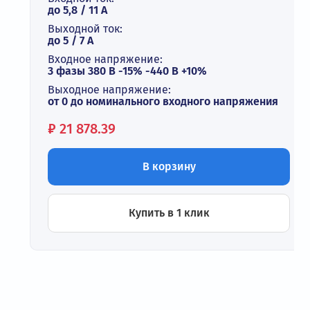
до 5,8 / 11 А
Выходной ток:
до 5 / 7 A
Входное напряжение:
3 фазы 380 В -15% -440 В +10%
Выходное напряжение:
от 0 до номинального входного напряжения
Цена:
₽
21 878.39
В корзину
Купить в 1 клик