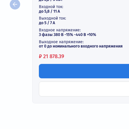
Векторный преобразователь ча
В наличии
Выходная мощность:
до 2,2 / 3 кВт
Входной ток:
до 5,8 / 11 А
Выходной ток:
до 5 / 7 A
Входное напряжение:
3 фазы 380 В -15% -440 В +10%
Выходное напряжение:
от 0 до номинального входного напряж
Цена:
₽
21 878.39