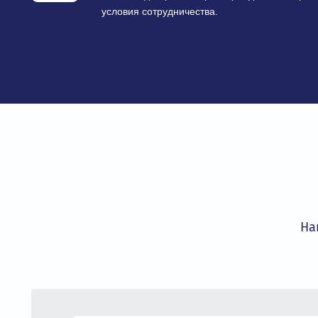
Гарантия качества и сертиф
Все оборудование сертифицировано и 
технических регламентов, что обеспеч
эксплуатации.
Авторизованный золотой дис
Компания «ОвенКомплектАвтоматика» 
золотым дистрибьютором бренда INVT,
условия сотрудничества.