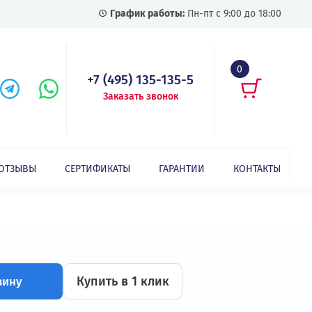
График работы:
Пн-пт с
+7 (495) 135-135-5
Заказать звонок
СТАТЬИ
ОТЗЫВЫ
СЕРТИФИКАТЫ
ГАРАНТИИ
ФС-0,8/90 У3 Синус-фильтр 400В, 90А, 0,8мГн, длина кабеля до 400м, IP00
м, IP00