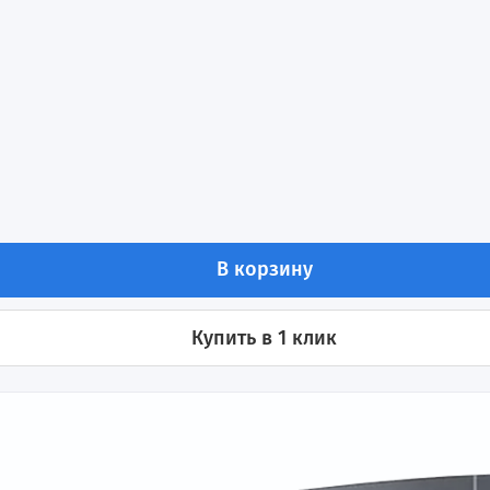
стоты 2,2 кВт 380В INVT GD350A-2R2G/003P-4
ения
В корзину