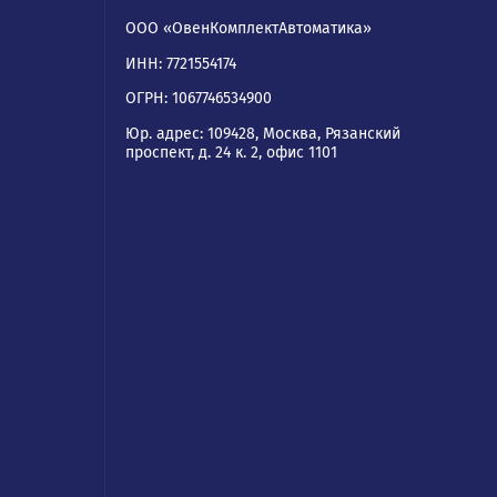
ям
Реквизиты
ООО «ОвенКомплектАвтомати
ИНН: 7721554174
а
ОГРН: 1067746534900