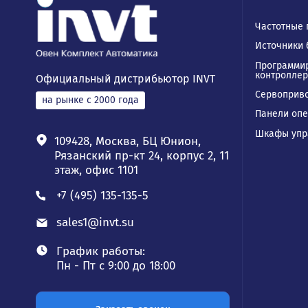
Ка
Част
Исто