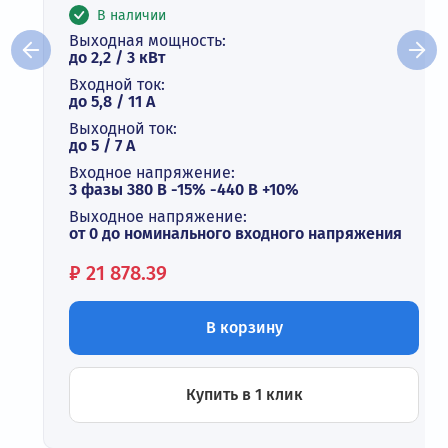
В наличии
Выходная мощность:
до 2,2 / 3 кВт
Входной ток:
до 5,8 / 11 А
Выходной ток:
до 5 / 7 A
Входное напряжение:
3 фазы 380 В -15% -440 В +10%
Выходное напряжение:
от 0 до номинального входного напряжения
Цена:
₽
21 878.39
В корзину
Купить в 1 клик