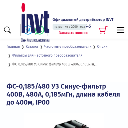
Официальный дистрибьютор INVT
+7 (495) 135-135-5
на рынке с 2000 года
Заказать звонок
Главная
Каталог
Частотные преобразователи
Опции
Фильтры для частотного преобразователя
ФС-0,185/480 У3 Синус-фильтр 400В, 480А, 0,185мГн, длина кабеля до 400м, IP00
ФС-0,185/480 У3 Синус-фильтр
400В, 480А, 0,185мГн, длина кабеля
до 400м, IP00