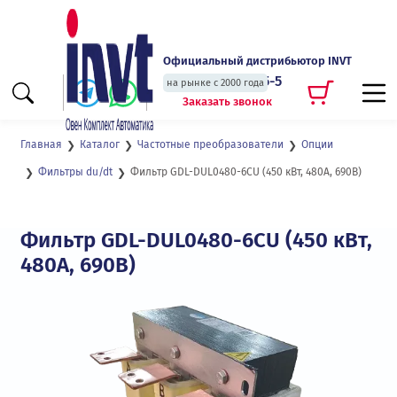
Официальный дистрибьютор INVT
+7 (495) 135-135-5
на рынке с 2000 года
Заказать звонок
Главная
Каталог
Частотные преобразователи
Опции
Фильтр GDL-DUL0480-6CU (450 кВт, 480А, 690В)
Фильтры du/dt
Фильтр GDL-DUL0480-6CU (450 кВт,
480А, 690В)