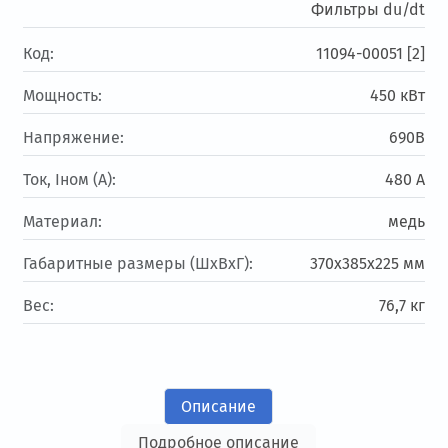
Фильтры du/dt
Код:
11094-00051 [2]
Мощность:
450 кВт
Напряжение:
690В
Ток, Iном (А):
480 А
Материал:
медь
Габаритные размеры (ШхВхГ):
370х385х225 мм
Вес:
76,7 кг
Описание
Подробное описание