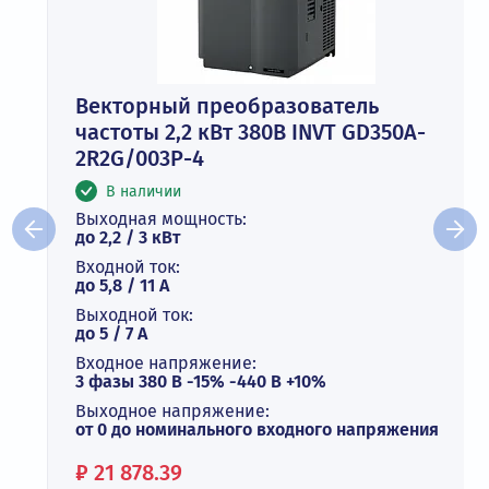
Векторный преобразователь
частоты 2,2 кВт 380В INVT GD350A-
2R2G/003P-4
В наличии
Выходная мощность:
до 2,2 / 3 кВт
Входной ток:
до 5,8 / 11 А
Выходной ток:
до 5 / 7 A
Входное напряжение:
3 фазы 380 В -15% -440 В +10%
Выходное напряжение:
от 0 до номинального входного напряжения
Цена:
₽
21 878.39