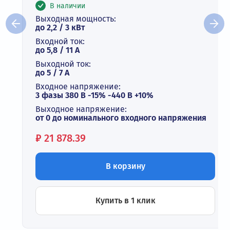
В наличии
Выходная мощность:
до 2,2 / 3 кВт
Входной ток:
до 5,8 / 11 А
Выходной ток:
до 5 / 7 A
Входное напряжение:
3 фазы 380 В -15% -440 В +10%
Выходное напряжение:
от 0 до номинального входного напряжения
Цена:
₽
21 878.39
В корзину
Купить в 1 клик