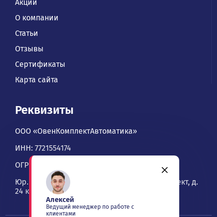
Акции
О компании
Статьи
Отзывы
Сертификаты
Карта сайта
Реквизиты
ООО «ОвенКомплектАвтоматика»
ИНН: 7721554174
ОГРН: 1067746534900
Юр. адрес: 109428, Москва, Рязанский проспект, д.
24 к. 2, офис 1101
Алексей
Ведущий менеджер по работе с
клиентами