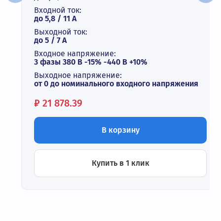
Входной ток:
до 5,8 / 11 А
Выходной ток:
до 5 / 7 A
Входное напряжение:
3 фазы 380 В -15% -440 В +10%
Выходное напряжение:
от 0 до номинального входного напряжения
Цена:
₽
21 878.39
В корзину
Купить в 1 клик