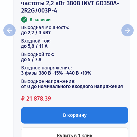
частоты 2,2 кВт 380В INVT GD350A-
2R2G/003P-4
В наличии
Выходная мощность:
до 2,2 / 3 кВт
Входной ток:
до 5,8 / 11 А
Выходной ток:
до 5 / 7 A
Входное напряжение:
3 фазы 380 В -15% -440 В +10%
Выходное напряжение:
от 0 до номинального входного напряжения
Цена:
₽
21 878.39
В корзину
Купить в 1 клик