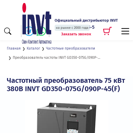
Официальный дистрибьютор INVT
+7 (495) 135-135-5
на рынке с 2000 года
Заказать звонок
Главная
Каталог
Частотные преобразователи
Преобразователь частоты INVT GD350-075G/090P-45(F)
Частотный преобразователь 75 кВт
380В INVT GD350-075G/090P-45(F)