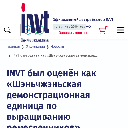
Официальный дистрибьютор INVT
+7 (495) 135-135-5
на рынке с 2000 года
Заказать звонок
Главная
О компании
Новости
INVT был оценён как «Шэньчжэньская демонстрационная единица по выращиванию ремесленников»
INVT был оценён как
«Шэньчжэньская
демонстрационная
единица по
выращиванию
ремесленников»